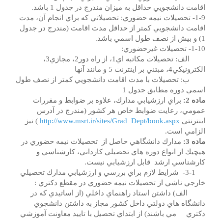
اقامت دانشجويي حداقل به ميزان مندرج در جدول 1 باشد.
1-9- تحصيلات نيمه حضوري: تحصيلاتي که براي انجام آن، مدت
اقامت دانشجويي كمتر از حداقل مدت اقامت (مندرج در جدول
1) و بيش از نصف طول اسمي باشد.
1-10- تحصيلات غيرحضوري:
الف: تحصيلات مکاتبه اي1، از راه دور2، مجازي3،
الکترونيکي4، مبتني بر اينترنت 5 و مانند آنها
ب: تحصيلات با مدت اقامت دانشجويي کمتر از نصف طول
اسمي دوره مطابق جدول 1
ماده 2:
براي ارزشيابي مدارك، علاوه بر ضوابط و مقررات
عمومي، رعايت ضوابط خاص هر كشور (مندرج در آدرس
اينترنتي
http://www.msrt.ir/sites/Grad_Dept/book.aspx
) نيز
الزامي است.
ماده 3:
مدارك دانشگاهي حاصل از تحصيلات نيمه حضوري در
هيچيك از انواع دوره هاي تحصيلي كارداني، كارشناسي و
كارشناسي ارشد قابل ارزشيابي نيست.
3-1- شرايط لازم براي بررسي و ارزشيابي مدارك تحصيلي
خارجي ناشي از تحصيلات نيمه حضوري در مقطع دكتري :
الف) داشتن استاد راهنماي داخلي (از اساتيدي كه در
دانشگاه هاي دولتي داخل كشور مجاز به داشتن دانشجوي
دكتري مي باشند) از ابتداي تحصيل با تاييد معاونت آموزشي