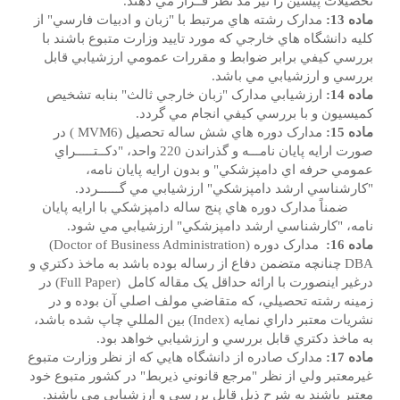
تحصيلات پيشين را نيز مد نظر قــرار مي دهند.
ماده 13:
مدارک رشته هاي مرتبط با "زبان و ادبيات فارسي" از
کليه دانشگاه هاي خارجي که مورد تاييد وزارت متبوع باشند با
بررسي کيفي برابر ضوابط و مقررات عمومي ارزشيابي قابل
بررسي و ارزشيابي مي باشد.
ماده 14:
ارزشيابي مدارک "زبان خارجي ثالث" بنابه تشخيص
کميسيون و با بررسي کيفي انجام مي گردد.
ماده 15:
مدارک دوره هاي شش ساله تحصيل (MVM6 ) در
صورت ارايه پايان نامـــه و گذراندن 220 واحد، "دکــتـــــراي
عمومي حرفه اي دامپزشکي" و بدون ارايه پايان نامه،
"کارشناسي ارشد دامپزشکي" ارزشيابي مي گــــــردد.
ضمناً مدارک دوره هاي پنج ساله دامپزشکي با ارايه پايان
نامه، "کارشناسي ارشد دامپزشکي" ارزشيابي مي شود.
ماده 16:
مدارک دوره (Doctor of Business Administration)
DBA چنانچه متضمن دفاع از رساله بوده باشد به ماخذ دکتري و
درغير اينصورت با ارائه حداقل يک مقاله کامل (Full Paper) در
زمينه رشته تحصيلي، که متقاضي مولف اصلي آن بوده و در
نشريات معتبر داراي نمايه (Index) بين المللي چاپ شده باشد،
به ماخذ دکتري قابل بررسي و ارزشيابي خواهد بود.
ماده 17:
مدارک صادره از دانشگاه هايي که از نظر وزارت متبوع
غيرمعتبر ولي از نظر "مرجع قانوني ذيربط" در کشور متبوع خود
معتبر باشند به شرح ذيل قابل بررسي و ارزشيابي مي باشند.