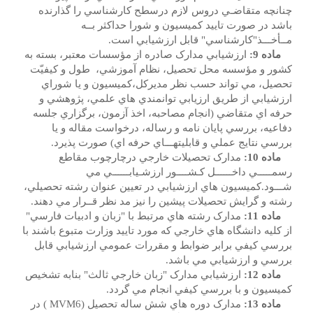
چنانچه متقاضـي دروس لازم درسطح کارشناسي را گذارنده
باشد در صورت تاييد کميسيون و شورا حداکثر بــه
مــأخـــذ"کارشناسي" قابل ارزشيابي است.
ماده 9:
ارزشيابي مدارک صادره از مؤسسات معتبر، بسته به
کشور و مؤسسه محل تحصيل، نظام آموزشي، طول و کيفيّت
تحصيل، مي تواند حسب نظر مديرکل،کميسيون و يا شوراي
ارزشيابي از طريق ارزيابي توانمندي هاي علمي، پژوهشي و
حرفه اي متقاضي (انجام مصاحبه، اخذ آزمون، برگزاري جلسه
دفاعيه، بررسي پايان نامه و رساله، درخواست مقاله و يا
بررسي نتايج عملي و قابليتهـــاي حرفه اي) صورت پذيرد.
ماده 10:
مدارک تحصيلات خارجي درچارچوب مقاطع
رسمـــــي داخــــــل کـشــــور ارزشـيابــــــي مي
شـــود.کميسيون هاي ارزشيابي در تعيين عنوان رشته تحصيلي،
رشته و گرايش تحصيلات پيشين را نيز مد نظر قــرار مي دهند.
ماده 11:
مدارک رشته هاي مرتبط با "زبان و ادبيات فارسي"
از کليه دانشگاه هاي خارجي که مورد تاييد وزارت متبوع باشند با
بررسي کيفي برابر ضوابط و مقررات عمومي ارزشيابي قابل
بررسي و ارزشيابي مي باشد.
ماده 12:
ارزشيابي مدارک "زبان خارجي ثالث" بنابه تشخيص
کميسيون و با بررسي کيفي انجام مي گردد.
ماده 13:
مدارک دوره هاي شش ساله تحصيل (MVM6 ) در