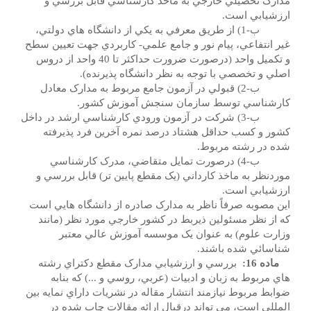
مدارک تحصيلي خارجي به ماخذ کارشناسي قابل بررسي و
ارزشيابي است.
ب-1) از طريق معرفي به يکي از دانشگاه هاي دولتي،
غير انتفاعي، پيام نور و جامع علمي- کاربردي جهت تعيين سطح
و تکميل واحد (درصورت ضرورت حداکثر تا 40 واحد از دروس
اصلي و تخصصي با توجه به نظر دانشگاه پذيرنده).
ب-2) قبولي در آزمون جامع مربوط به مدارک معادل
کارشناسي توسط سازمان سنجش آموزش کشور.
ب-3) شرکت در آزمون ورودي کارشناسي ارشد در داخل
کشور و کسب حداقل هشتاد درصد نمره آخرين فرد پذيرفته
شده در رشته مربوط.
ب-4) درصورت تمايل متقاضي، مدرک کارشناسي
موردنظر به ماخذ کارداني (يک مقطع پايين تر) قابل بررسي و
ارزشيابي است.
اين مصوبه صرفاً ناظر به مدارک صادره از دانشگاه هايي است
که از نظر مسئولين ذيربط در کشور خارجي مورد نظر (مانند
وزارت علوم) به عنوان يک موسسه آموزش عالي معتبر
شناسائي شده باشند.
ماده 16:
بررسي و ارزشيابي مدارک مقطع دکتراي رشته
هاي مربوط به زبان و ادبيات (عربي، روسي و ...) که بنابه
ضوابط مربوط نيازمند انتشار مقاله در نشريات داراي نمايه بين
المللي است، مي تواند درقبال ارائه مقالات چاپ شده در