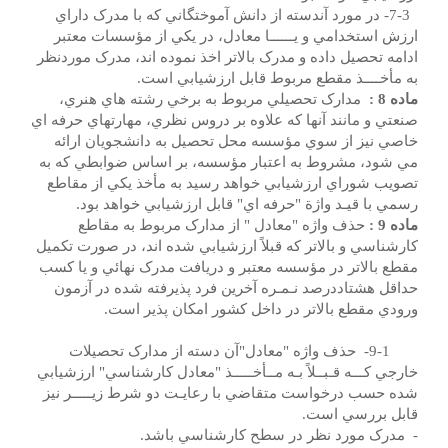
7-3- در مورد آندسته از دانش آموختگاني که با مدرک داراي
ارزش استخدامي و يــــــا معادل، در يكي از مؤسسات معتبر
ادامه تحصيل داده و مدرک بالاتر اخذ نموده اند، مدرک موردنظر
به مأخــــذ مقطع مربوط قابل ارزشيابي است.
ماده 8 :
مدارک تحصيلي مربوط به برخي رشته هاي هنري،
صنعتي و مانند آنها که علاوه بر دروس نظري، مهارتهاي حرفه اي
خاصي نيز از سوي مؤسسه محل تحصيل به دانشجويان ارائه
مي شود، مشروط به اعتبار مؤسسه، بر اساس ضوابطي که به
تصويب شوراي ارزشيابي خواهد رسيد به مأخذ يکي از مقاطع
رسمي با قيـد واژة "حرفه اي" قابل ارزشيابي خواهد بود.
ماده 9 :
حذف واژه "معادل " از مدارک مربوط به مقاطع
کارشناسي و بالاتر که قبلاً ارزشيابي شده اند، در صورت تکميل
مقطع بالاتر در مؤسسه معتبر و دريافت مدرک نهائي و يا کسب
حداقل هشتاددرصد نـمـره آخرين فرد پذيرفته شده در آزمون
ورودي مقطع بالاتر در داخل کشور امکان پذير است.
9-1- حذف واژه "معادل"آن دسته از مدارک تحصيلات
خارجي کـــه قـبــلاً بـه مــأخـــــذ "معادل کارشناسي" ارزشيابي
شده حسب درخواست متقاضي با رعايـت دو شرط زيـــــر نيز
قابل بررسي است.
- مدرک مورد نظر در سطح کارشناسي باشد.