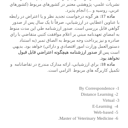
نشريات علمي- پژوهشي معتبر در کشورهاي مربوط (کشورهاي
عربي، روسيه و ...) انجام پذيرد.
ماده 17:
هر گونه درخواست تجديد نظر و يا اعتراض در رابطه
با عناوين اعطايي در ارزشيابي، صرفاً تا يک سال پس از صدور
گواهي قابل بررسي است. صدور ارزشنامه طي اين مدت منوط
به امضاي تعهدنامه مبني بر اعلام موافقت کتبي متقاضي با راي
صادره و نيز پرداخت وجه مربوط به الصاق تمبر (به استناد
دستورالعمل وزارت امور اقتصادي و دارائي) خواهد بود. بديهي
است پس
از صدور ارزشنامه هيچگونه اعتراضي قابل قبول
نخواهد بود.
ماده 18:
براي ارزشيابي، ارائه مدارک مندرج در تقاضانامه و
تکميل کاربرگه هاي مربوط الزامي است.
1- By Correspondence
2- Distance Learning
3- Virtual
4- E-Learning
5- Web-based
6- Master of Veterinary Medicine.