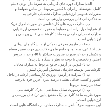
الف) مدارک دوره هاي کارداني به شرط دارا بودن ديپلم
کامل متوسطه از ايران يا کشور مربوط، براساس ضوابط و
مقررات عمومي ارزشيابي مدارک تحصيلي خارجي به
ماخذکارداني قابل بررسي وارزشيابي است.
ب) مدارک دوره هاي کارشناسي در صورت احراز هريک
از شرايط ذيل براساس ضوابط و مقررات عمومي ارزشيابي
مدارک تحصيلي خارجي به ماخذ کارشناسي قابل بررسي و
ارزشيابي است.
ب-1) از طريق معرفي به يکي از دانشگاه هاي دولتي،
غير انتفاعي، پيام نور و جامع علمي- کاربردي جهت تعيين سطح
و تکميل واحد (درصورت ضرورت حداکثر تا 40 واحد از دروس
اصلي و تخصصي با توجه به نظر دانشگاه پذيرنده).
ب-2) قبولي در آزمون جامع مربوط به مدارک معادل
کارشناسي توسط سازمان سنجش آموزش کشور.
ب-3) شرکت در آزمون ورودي کارشناسي ارشد در داخل
کشور و کسب حداقل هشتاد درصد نمره آخرين فرد پذيرفته
شده در رشته مربوط.
ب-4) درصورت تمايل متقاضي، مدرک کارشناسي
موردنظر به ماخذ کارداني (يک مقطع پايين تر) قابل بررسي و
ارزشيابي است.
اين مصوبه صرفاً ناظر به مدارک صادره از دانشگاه هايي است