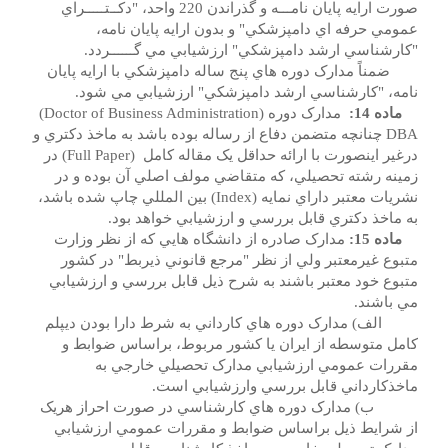
صورت ارايه پايان نامـــه و گذراندن 220 واحد، "دکــتـــــراي
عمومي حرفه اي دامپزشکي" و بدون ارايه پايان نامه،
"کارشناسي ارشد دامپزشکي" ارزشيابي مي گــــــردد.
ضمناً مدارک دوره هاي پنج ساله دامپزشکي با ارايه پايان
نامه، "کارشناسي ارشد دامپزشکي" ارزشيابي مي شود.
ماده 14:
مدارک دوره (Doctor of Business Administration)
DBA چنانچه متضمن دفاع از رساله بوده باشد به ماخذ دکتري و
درغير اينصورت با ارائه حداقل يک مقاله کامل (Full Paper) در
زمينه رشته تحصيلي، که متقاضي مولف اصلي آن بوده و در
نشريات معتبر داراي نمايه (Index) بين المللي چاپ شده باشد،
به ماخذ دکتري قابل بررسي و ارزشيابي خواهد بود.
ماده 15:
مدارک صادره از دانشگاه هايي که از نظر وزارت
متبوع غيرمعتبر ولي از نظر "مرجع قانوني ذيربط" در کشور
متبوع خود معتبر باشند به شرح ذيل قابل بررسي و ارزشيابي
مي باشند.
الف) مدارک دوره هاي کارداني به شرط دارا بودن ديپلم
کامل متوسطه از ايران يا کشور مربوط، براساس ضوابط و
مقررات عمومي ارزشيابي مدارک تحصيلي خارجي به
ماخذکارداني قابل بررسي وارزشيابي است.
ب) مدارک دوره هاي کارشناسي در صورت احراز هريک
از شرايط ذيل براساس ضوابط و مقررات عمومي ارزشيابي