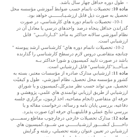
- طول دوره حداقل چهار سال باشد.
ماده 10:
تحصيلات ناتمام حسب ضوابط آموزشي مؤسسه محل
تحصيل به صورت ذيل قابل ارزشـيـابـــــــي خواهد بود.
10-1- تحصيلات ناتمام دوره هاي کارشناسي، در صورت
گذراندن حداقل پنجاه درصد واحدهاي درسي يا معادل آن در
نظام آموزشي سالانه حداکثر به مأخذ "کــاردانـــي" قابل
ارزشيابي است.
10-2- تحصيلات ناتمام دوره هاي" کارشناسي ارشد پيوسته "
چنانچه متقاضـي دروس لازم درسطح کارشناسي را گذارنده
باشد در صورت تاييد کميسيون و شورا حداکثر بــه
مــأخـــذ"کارشناسي" قابل ارزشيابي است.
ماده 11:
ارزشيابي مدارک صادره از مؤسسات معتبر، بسته به
کشور و مؤسسه محل تحصيل، نظام آموزشي، طول و کيفيّت
تحصيل، مي تواند حسب نظر مديرکل،کميسيون و يا شوراي
ارزشيابي از طريق ارزيابي توانمندي هاي علمي، پژوهشي و
حرفه اي متقاضي (انجام مصاحبه، اخذ آزمون، برگزاري جلسه
دفاعيه، بررسي پايان نامه و رساله، درخواست مقاله و يا
بررسي نتايج عملي و قابليتهـــاي حرفه اي) صورت پذيرد.
ماده 12:
مدارک تحصيلات خارجي درچارچوب مقاطع رسمـــــي
داخــــــل کـشــــور ارزشـيابــــــي مي شـــود.کميسيون هاي
ارزشيابي در تعيين عنوان رشته تحصيلي، رشته و گرايش