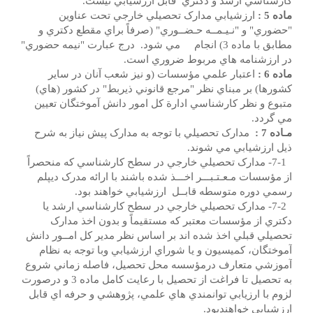
كارشناسي ارشد و دكتري قابل ارزشيابي نيست.
ماده 5 :
ارزشيابي مدارک تحصيلي خارجي تحت عناوين
"حضوري" و "نـيـمــه حـضــوري" (صرفاً براي مقطع دكتري و
مطابق با ماده 3) انجام مي شود. درج عبارت "نيمه حضوري"
در ارزشنامه هاي مربوط ضروري است.
ماده 6 :
اعتبار علمي مؤسسات (و نيز شعب آنان در ساير
کشورها) بر مبناي نظر "مرجع قانوني ذيربط" در کشور (هاي)
متبوع و نظر کارشناسي ادارة کل امور دانش آموختگان تعيين
مي گردد.
مـاده 7 :
مدارک تحصيلي با توجه به مدارک پيش نياز به شرح
ذيل ارزشيابي مي شوند.
7-1- مدارک تحصيلي خارجي در سطح کارشناسي که منحصراً
از مؤسسات مـعـتـبـــر اخـــذ شده باشند با ارائه مدرک ديپلم
رسمي دوره متوسطه قابــل ارزشيابي خواهند بود.
7-2- مدارک تحصيلي خارجي در سطح کارشناسي ارشد يا
دکتري از مؤسسات معتبر که مستقيماً و بدون اخذ مدارک
تحصيلي قبلي اخذ شده اند بر اساس نظر مدير کل امــور دانش
آموختگان، کميسيون و يا شوراي ارزشيابي وبا توجه به نظام
آموزشي متعارف درمؤسسه محل تحصيل، فاصله زماني شروع
به تحصيل تا فراغت از تحصيل با رعايت كامل ماده 3 و درصورت
لزوم با ارزيابي توانمندي هاي علمي، پژوهشي و حرفه اي قابل
ارزشيابي خواهندبود.