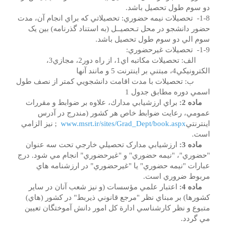
دو سوم طول تحصيل باشد.
1-8- تحصيلات نيمه حضوري: تحصيلاتي که براي انجام آن، مدت
حضور دانشجو در محل تـحصيــل (به استناد گذرنامه) بين يک
سوم الي دو سوم طول تحصيل باشد.
1-9- تحصيلات غيرحضوري:
الف: تحصيلات مکاتبه اي1، از راه دور2، مجازي3،
الکترونيکي4، مبتني بر اينترنت 5 و مانند آنها
ب: تحصيلات با مدت اقامت دانشجويي کمتر از نصف طول
اسمي دوره مطابق جدول 1
ماده 2:
براي ارزشيابي مدارك، علاوه بر ضوابط و مقررات
عمومي، رعايت ضوابط خاص هر كشور (مندرج در آدرس
اينترنتي
www.msrt.ir/sites/Grad_Dept/book.aspx
; نيز الزامي
است.
ماده 3:
ارزشيابي مدارک تحصيلي خارجي تحت سه عنوان
"حضوري"، "نيمه حضوري" و "غيرحضوري" انجام مي شود. درج
عبارات "نيمه حضوري" يا "غيرحضوري" در ارزشنامه هاي
مربوط ضروري است.
ماده 4:
اعتبار علمي مؤسسات (و نيز شعب آنان در ساير
کشورها) بر مبناي نظر "مرجع قانوني ذيربط" در کشور (هاي)
متبوع و نظر کارشناسي ادارة کل امور دانش آموختگان تعيين
مي گردد.