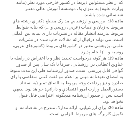
که از نظر مسئولين ذيربط در کشور خارجي مورد نظر (مانند
وزارت علوم) به عنوان يک موسسه آموزش عالي معتبر
شناسائي شده باشند.
ماده 18:
بررسي و ارزشيابي مدارک مقطع دکتراي رشته هاي
مربوط به زبان و ادبيات (عربي، روسي و ...) که بنابه ضوابط
مربوط نيازمند انتشار مقاله در نشريات داراي نمايه بين المللي
است، مي تواند درقبال ارائه مقالات چاپ شده در نشريات
علمي- پژوهشي معتبر در کشورهاي مربوط (کشورهاي عربي،
روسيه و ...) انجام پذيرد.
ماده 19:
هر گونه درخواست تجديد نظر و يا اعتراض در رابطه با
عناوين اعطايي در ارزشيابي، صرفاً تا يک سال پس از صدور
گواهي قابل بررسي است. صدور ارزشنامه طي اين مدت منوط
به امضاي تعهدنامه مبني بر اعلام موافقت کتبي متقاضي با راي
صادره و نيز پرداخت وجه مربوط به الصاق تمبر (به استناد
دستورالعمل وزارت امور اقتصادي و دارائي) خواهد بود. بديهي
است پس از صدور ارزشنامه هيچگونه اعتراضي قابل قبول
نخواهد بود.
ماده 20:
براي ارزشيابي، ارائه مدارک مندرج در تقاضانامه و
تکميل کاربرگه هاي مربوط الزامي است.