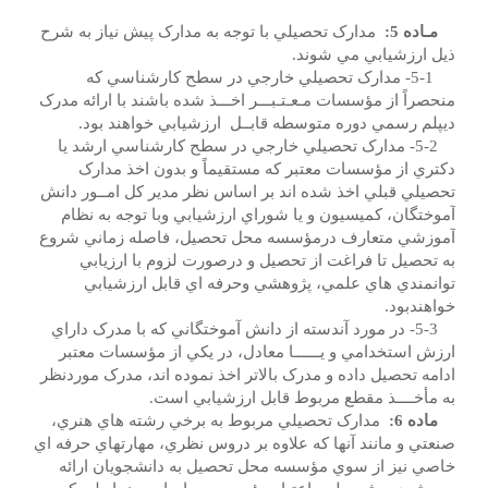
مـاده 5:
مدارک تحصيلي با توجه به مدارک پيش نياز به شرح
ذيل ارزشيابي مي شوند.
5-1- مدارک تحصيلي خارجي در سطح کارشناسي که
منحصراً از مؤسسات مـعـتـبـــر اخـــذ شده باشند با ارائه مدرک
ديپلم رسمي دوره متوسطه قابــل ارزشيابي خواهند بود.
5-2- مدارک تحصيلي خارجي در سطح کارشناسي ارشد يا
دکتري از مؤسسات معتبر که مستقيماً و بدون اخذ مدارک
تحصيلي قبلي اخذ شده اند بر اساس نظر مدير کل امــور دانش
آموختگان، کميسيون و يا شوراي ارزشيابي وبا توجه به نظام
آموزشي متعارف درمؤسسه محل تحصيل، فاصله زماني شروع
به تحصيل تا فراغت از تحصيل و درصورت لزوم با ارزيابي
توانمندي هاي علمي، پژوهشي وحرفه اي قابل ارزشيابي
خواهندبود.
5-3- در مورد آندسته از دانش آموختگاني که با مدرک داراي
ارزش استخدامي و يــــــا معادل، در يكي از مؤسسات معتبر
ادامه تحصيل داده و مدرک بالاتر اخذ نموده اند، مدرک موردنظر
به مأخــــذ مقطع مربوط قابل ارزشيابي است.
ماده 6:
مدارک تحصيلي مربوط به برخي رشته هاي هنري،
صنعتي و مانند آنها که علاوه بر دروس نظري، مهارتهاي حرفه اي
خاصي نيز از سوي مؤسسه محل تحصيل به دانشجويان ارائه